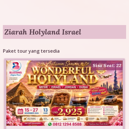
g
T
o
Ziarah Holyland Israel
u
Paket tour yang tersedia
r
Sisa Seat: 22