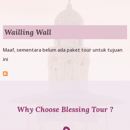
g
T
o
Wailling Wall
u
Maaf, sementara belum ada paket tour untuk tujuan
r
ini
Why Choose Blessing Tour ?