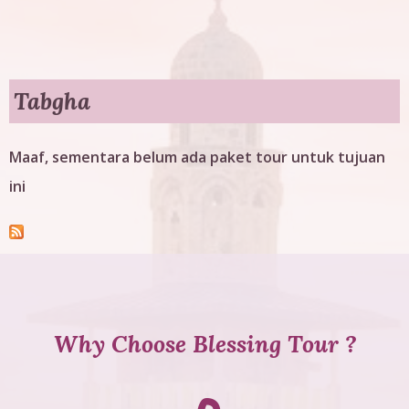
g
T
o
Tabgha
u
Maaf, sementara belum ada paket tour untuk tujuan
r
ini
Why Choose Blessing Tour ?