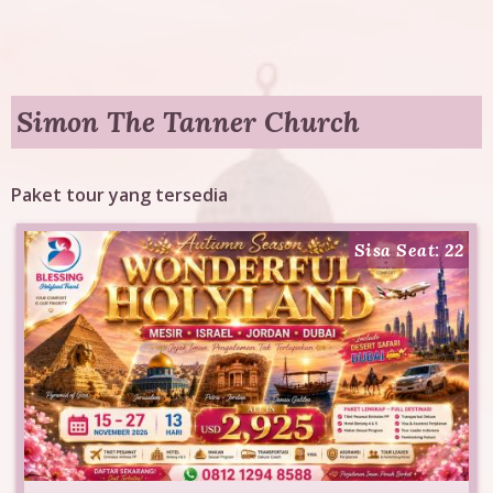
g
T
o
Simon The Tanner Church
u
Paket tour yang tersedia
r
Sisa Seat: 22