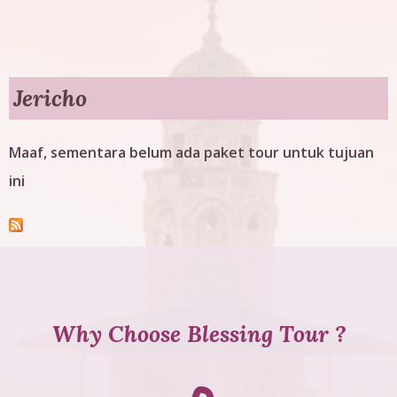
g
T
o
Jericho
u
Maaf, sementara belum ada paket tour untuk tujuan
r
ini
Why Choose Blessing Tour ?