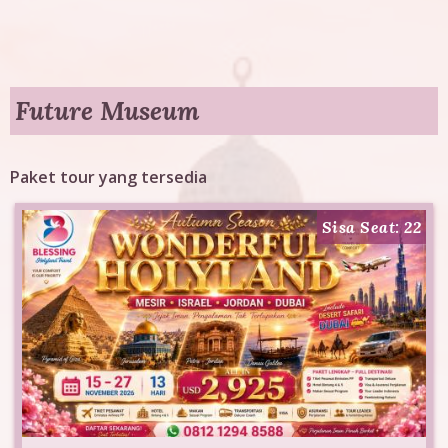
g
T
o
Future Museum
u
Paket tour yang tersedia
r
Sisa Seat: 22