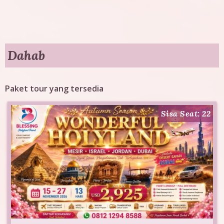
g
T
o
Dahab
u
Paket tour yang tersedia
r
Sisa Seat: 22