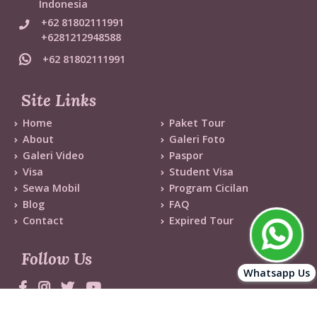
Indonesia
+62 81802111991
+6281212948588
+62 81802111991
Site Links
Home
Paket Tour
About
Galeri Foto
Galeri Video
Paspor
Visa
Student Visa
Sewa Mobil
Program Cicilan
Blog
FAQ
Contact
Expired Tour
Follow Us
Whatsapp Us