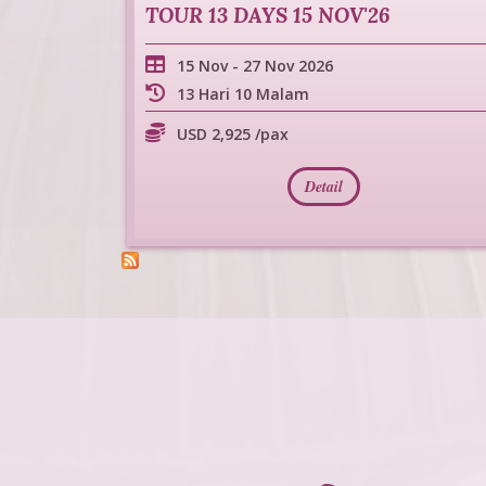
TOUR 13 DAYS 15 NOV'26
15 Nov
-
27 Nov 2026
13 Hari 10 Malam
USD 2,925 /pax
Detail