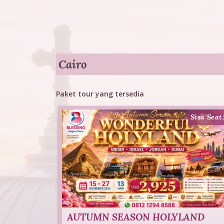
T
o
u
r
Cairo
Paket tour yang tersedia
Sisa Seat
AUTUMN SEASON HOLYLAND