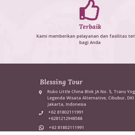
Terbaik
Kami memberikan pelayanan dan fasilitas ter
bagi Anda
Blessing Tour
Ruko Little China Blok JA No. 5, Trans Yog
Legenda Wisata Alternative, Cibubur, DKI
Jakarta, Indonesia
+62 81802111991
+6281212948588
+62 81802111991