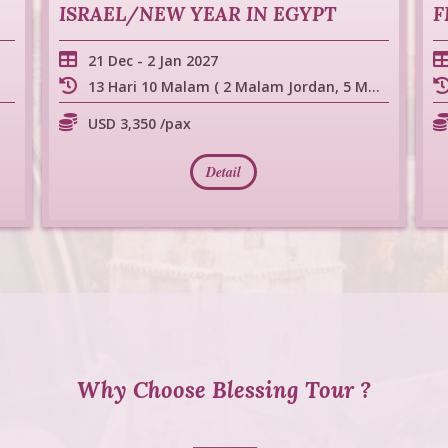
ISRAEL/NEW YEAR IN EGYPT
F
21 Dec
-
2 Jan 2027
13 Hari 10 Malam ( 2 Malam Jordan, 5 Malam Israel, 3 Malam Mesir )
USD 3,350 /pax
Detail
Why Choose Blessing Tour ?