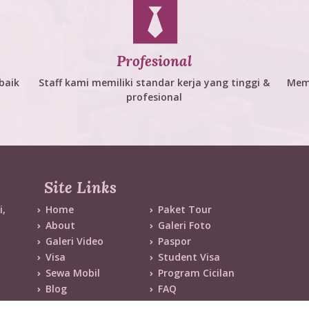
Profesional
baik
Staff kami memiliki standar kerja yang tinggi &
Mem
profesional
Site Links
i,
Home
Paket Tour
About
Galeri Foto
Galeri Video
Paspor
Visa
Student Visa
Sewa Mobil
Program Cicilan
Blog
FAQ
Contact
Expired Tour