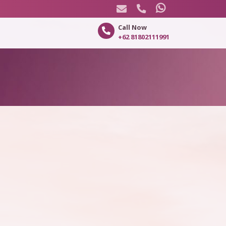
Call Now
+62 81802111991