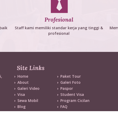
Profesional
baik
Staff kami memiliki standar kerja yang tinggi &
Mem
profesional
Site Links
i,
Home
Paket Tour
About
Galeri Foto
Galeri Video
Paspor
Visa
Student Visa
Sewa Mobil
Program Cicilan
Blog
FAQ
Contact
Expired Tour