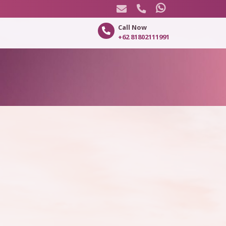
Call Now
+62 81802111991