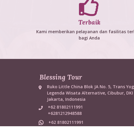
Terbaik
Kami memberikan pelayanan dan fasilitas ter
bagi Anda
Blessing Tour
Ruko Little China Blok JA No. 5, Trans Yog
Legenda Wisata Alternative, Cibubur, DKI
Jakarta, Indonesia
+62 81802111991
+6281212948588
+62 81802111991