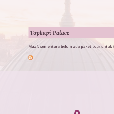
T
o
u
r
Topkapi Palace
Maaf, sementara belum ada paket tour untuk t