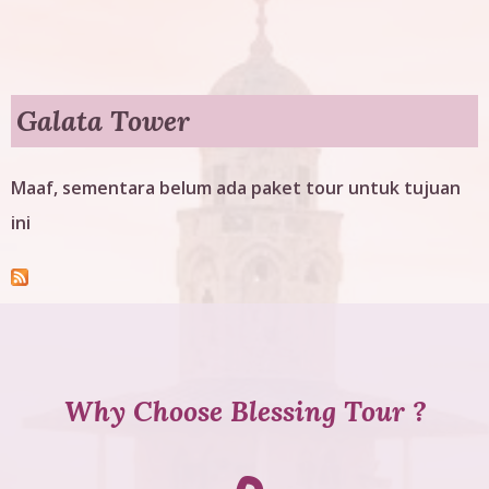
g
T
o
Galata Tower
u
Maaf, sementara belum ada paket tour untuk tujuan
r
ini
Why Choose Blessing Tour ?