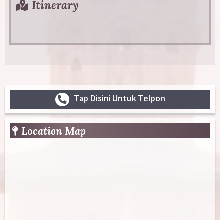
i
Itinerary
v
z
e
t
o
a
b
n
)
t
a
Tap Disini Untuk Telpon
l
T
Location Map
a
b
s