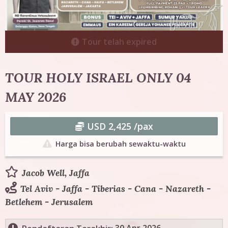
g
T
Tour telah expired
o
u
TOUR HOLY ISRAEL ONLY 04
MAY 2026
r
USD 2,425 /pax
Harga bisa berubah sewaktu-waktu
Jacob Well, Jaffa
Tel Aviv - Jaffa - Tiberias - Cana - Nazareth -
Betlehem - Jerusalem
30 Apr 2026