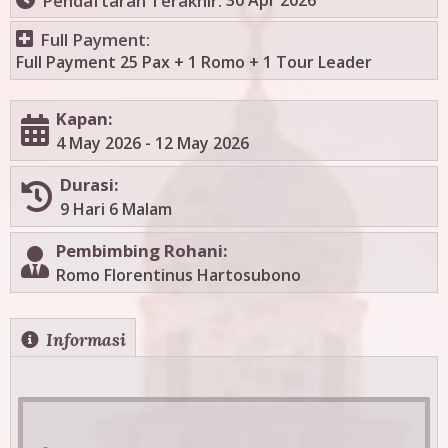
Pendaftaran Terakhir:
Full Payment:
Full Payment 25 Pax + 1 Romo + 1 Tour Leader
Kapan:
4 May 2026
-
12 May 2026
Durasi:
9 Hari 6 Malam
Pembimbing Rohani:
Romo Florentinus Hartosubono
H
Informasi
(
a
o
c
r
t
i