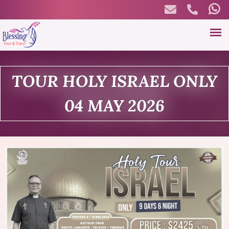
Skip
to
main
B
content
TOUR HOLY ISRAEL ONLY
l
04 MAY 2026
e
s
s
i
n