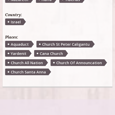
Country:
Israel
Places:
Aquaduct
Church St Peter Caligantu
Yardenit
Cana Church
Church All Nation
Church Of Announcation
Church Santa Anna