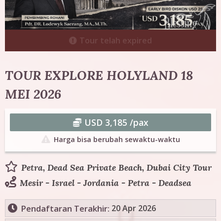
g
T
Tour telah expired
o
u
TOUR EXPLORE HOLYLAND 18
MEI 2026
r
USD 3,185 /pax
Harga bisa berubah sewaktu-waktu
Petra, Dead Sea Private Beach, Dubai City Tour
Mesir - Israel - Jordania - Petra - Deadsea
Pendaftaran Terakhir:
20 Apr 2026