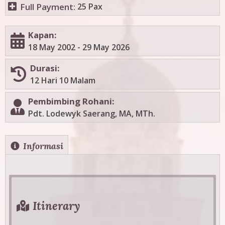
Full Payment:
25 Pax
Kapan:
18 May 2002
-
29 May 2026
Durasi:
12 Hari 10 Malam
Pembimbing Rohani:
Pdt. Lodewyk Saerang, MA, MTh.
H
Informasi
(
a
o
c
r
t
i
i
Itinerary
v
z
e