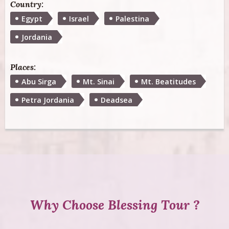
Country:
Egypt
Israel
Palestina
Jordania
Places:
Abu Sirga
Mt. Sinai
Mt. Beatitudes
Petra Jordania
Deadsea
Why Choose Blessing Tour ?