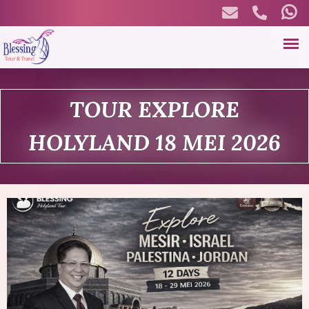
Skip
to
main
B
content
TOUR EXPLORE
l
HOLYLAND 18 MEI 2026
e
s
s
i
n