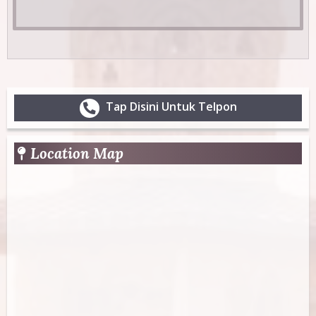
t
o
a
b
n
)
t
a
Tap Disini Untuk Telpon
l
T
Location Map
a
b
s