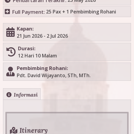
Pendaftaran Terakhir:
Full Payment:
25 Pax + 1 Pembimbing Rohani
Kapan:
21 Jun 2026
-
2 Jul 2026
Durasi:
12 Hari 10 Malam
Pembimbing Rohani:
Pdt. David Wijayanto, STh, MTh.
H
Informasi
(
a
o
c
r
t
i
i
Itinerary
v