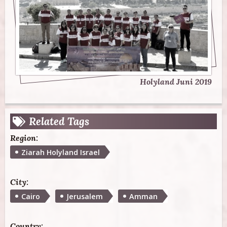
Holyland 20 Februari 2019
Holyland Tour 24 Feb 2019
Holyland Tour 21 Jan 2019
Holyland Maret 2019
Holyland April 2019
Holyland April 2019
Holyland Juni 2019
Related Tags
Region:
Ziarah Holyland Israel
City:
Cairo
Jerusalem
Amman
Country: