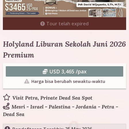
g
T
Tour telah expired
o
u
Holyland Liburan Sekolah Juni 2026
Premium
r
USD 3,465 /pax
Harga bisa berubah sewaktu-waktu
Visit Petra, Private Dead Sea Spot
Mesri - Israel - Palestina - Jordania - Petra -
Dead Sea
25 May 2026