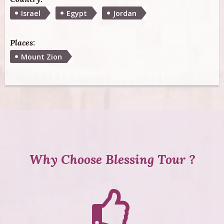
Israel
Egypt
Jordan
Places:
Mount Zion
Why Choose Blessing Tour ?