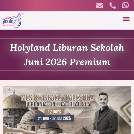
Skip
to
main
B
content
Holyland Liburan Sekolah
l
Juni 2026 Premium
e
s
s
i
n